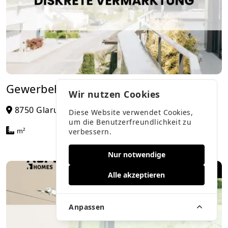
Gewerbehit mit Potential
Wir nutzen Cookies
8750 Glarus
Diese Website verwendet Cookies,
um die Benutzerfreundlichkeit zu
m²
Zimmer
Badezimmer
verbessern.
Nur notwendige
3 300 000 CHF
Alle akzeptieren
Anpassen