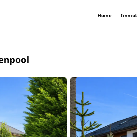
Home
Immob
senpool