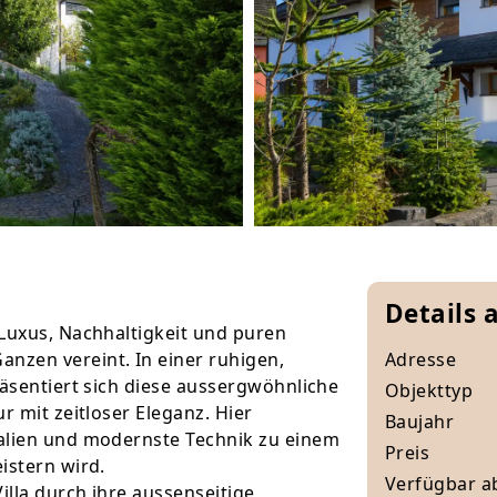
Details 
Luxus, Nachhaltigkeit und puren
zen vereint. In einer ruhigen,
Adresse
räsentiert sich diese aussergwöhnliche
Objekttyp
r mit zeitloser Eleganz. Hier
Baujahr
alien und modernste Technik zu einem
Preis
istern wird.
Verfügbar a
illa durch ihre aussenseitige