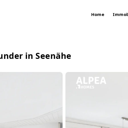
Home
Immob
nder in Seenähe