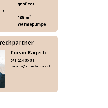
gepflegt
mer
189 m²
Wärmepumpe
prechpartner
Corsin Rageth
078 224 50 58
rageth@alpeahomes.ch