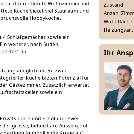
ge, lichtdurchflutete Wohnzimmer mit
Zustand
ttete Küche bietet viel Stauraum und
Anzahl Zim
nspruchsvolle Hobbyköche.
Wohnfläche
Heizungsart
 4 Schlafgemächer sowie ein
in weiterer, nach Süden
 perfekt ab.
Ihr Ans
Nutzungsmöglichkeiten: Zwei
ntegrierter Küche bieten Potenzial für
der Gästezimmer. Zusätzlich erwartet
Luftschutzkeller sowie ein
 Privatsphäre und Erholung. Zwei
e der grosse, beheizbare Aussenpool -
zigartigen Immobilie die Krone auf.