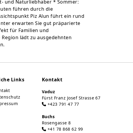
rt- und Naturliebhaber * Sommer:
uten führen durch die
ichtspunkt Piz Alun führt ein rund
nter erwarten Sie gut präparierte
rfekt für Familien und
e Region lädt zu ausgedehnten
n.
iche Links
Kontakt
takt
Vaduz
tenschutz
Fürst Franz Josef Strasse 67
pressum
+423 791 47 77
Buchs
Rosengasse 8
+41 78 868 62 99