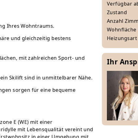
Verfügbar a
Zustand
Anzahl Zim
hung Ihres Wohntraums.
Wohnfläche
phäre und gleichzeitig bestens
Heizungsart
ächen, mit zahlreichen Sport- und
Ihr Ans
in Skilift sind in unmittelbarer Nähe.
ngen sorgen für eine bequeme
zone E (WE) mit einer
ridylle mit Lebensqualität vereint und
 Erstwohnsitz in einer Umgebung mit