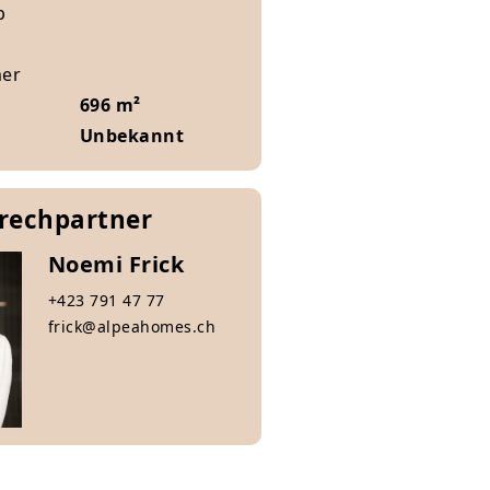
b
mer
696 m²
Unbekannt
prechpartner
Noemi Frick
+423 791 47 77
frick@alpeahomes.ch