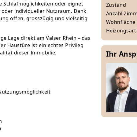
e Schlafmöglichkeiten oder eignet
Zustand
t oder individueller Nutzraum. Dank
Anzahl Zim
ng offen, grosszügig und vielseitig
Wohnfläche
Heizungsart
tige Lage direkt am Valser Rhein – das
r Haustüre ist ein echtes Privileg
lität dieser Immobilie.
Ihr Ans
r Nutzungsmöglichkeit
m
n