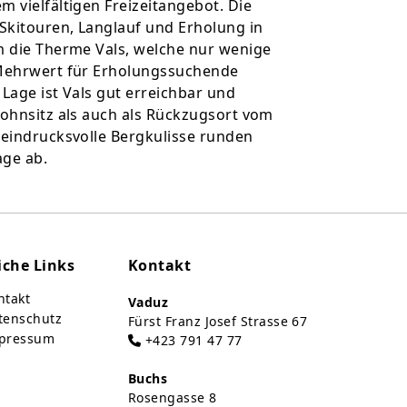
m vielfältigen Freizeitangebot. Die
Skitouren, Langlauf und Erholung in
m die Therme Vals, welche nur wenige
 Mehrwert für Erholungssuchende
Lage ist Vals gut erreichbar und
wohnsitz als auch als Rückzugsort vom
 eindrucksvolle Bergkulisse runden
age ab.
iche Links
Kontakt
takt
Vaduz
tenschutz
Fürst Franz Josef Strasse 67
pressum
+423 791 47 77
Buchs
Rosengasse 8