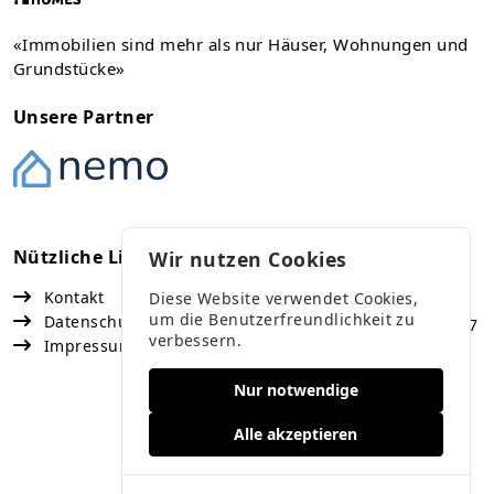
«Immobilien sind mehr als nur Häuser, Wohnungen und
Grundstücke»
Unsere Partner
Nützliche Links
Kontakt
Wir nutzen Cookies
Kontakt
Diese Website verwendet Cookies,
Vaduz
um die Benutzerfreundlichkeit zu
Datenschutz
Fürst Franz Josef Strasse 67
verbessern.
Impressum
+423 791 47 77
Nur notwendige
Buchs
Rosengasse 8
Alle akzeptieren
+41 78 868 62 99
info@alpeahomes.ch