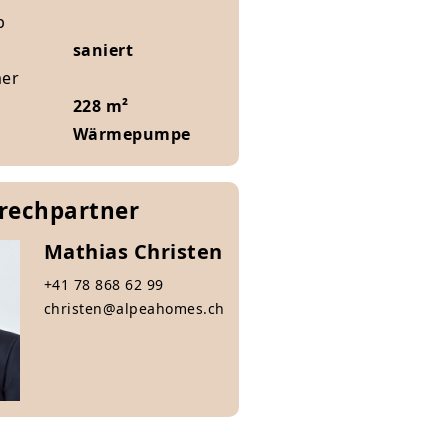
b
saniert
mer
228 m²
Wärmepumpe
prechpartner
Mathias Christen
+41 78 868 62 99
christen@alpeahomes.ch