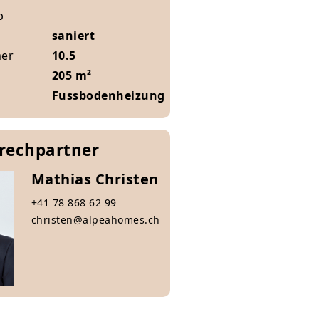
b
saniert
mer
10.5
205 m²
Fussbodenheizung
prechpartner
Mathias Christen
+41 78 868 62 99
christen@alpeahomes.ch