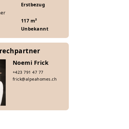
Erstbezug
mer
117 m²
Unbekannt
prechpartner
Noemi Frick
+423 791 47 77
frick@alpeahomes.ch